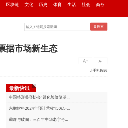
游
区块链
文化
历史
体育
生活
社会
商务
搜索
建票据市场新生态
A+
A-
手机阅读
最新快讯
中国整形美容协会"馒化脸修复基地”在北京丰联丽
东鹏饮料2024年预计营收150亿+，中国饮料市场领
霸屏与破圈：三百年中华老字号王麻子的"网红”养