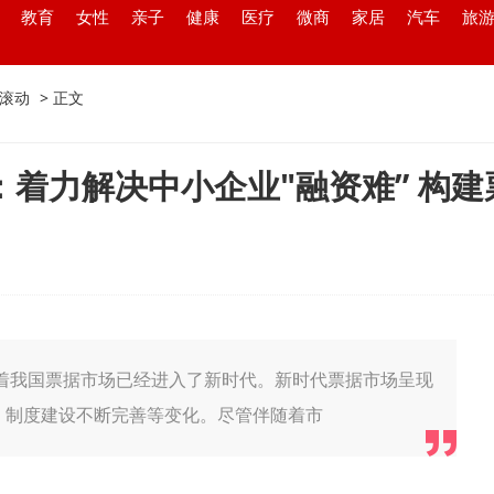
教育
女性
亲子
健康
医疗
微商
家居
汽车
旅
滚动
> 正文
着力解决中小企业"融资难” 构
标志着我国票据市场已经进入了新时代。新时代票据市场呈现
、制度建设不断完善等变化。尽管伴随着市