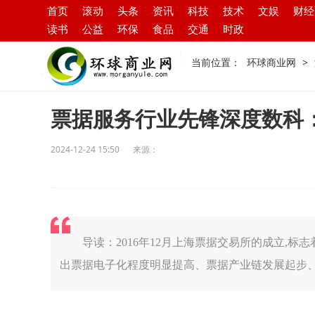
首页
滚动
头条
资讯
科技
技术
文娱
财经
读书
公益
环保
食品
交通
时政
当前位置：
环球商业网
>
票据服务行业先锋深度数科：
2024-12-24 15:50
来源：
导读：2016年12月上海票据交易所的成立,
出票据电子化程度明显提高、票据产业链发展起步