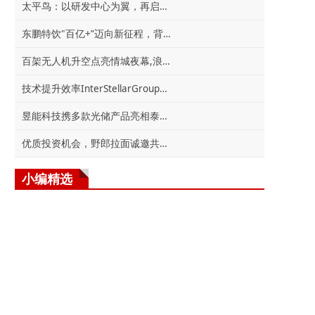
太平鸟：以研发中心为翼，再启时尚新程
东鹏特饮"百亿+”迈向新征程，背后隐藏的制胜绝
百架无人机升空点亮情城夜幕,浪漫康定为您送上新
技术提升效率InterStellarGroup星际外汇平台创新
昱能科技携多款光储产品亮相泰国可再生能源展，
优质投资机会，野郎拉面诚邀共享多元化收益！
小编精选