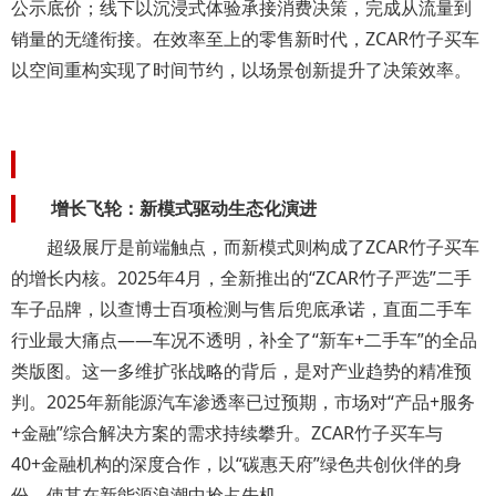
公示底价；线下以沉浸式体验承接消费决策，完成从流量到
销量的无缝衔接。在效率至上的零售新时代，ZCAR竹子买车
以空间重构实现了时间节约，以场景创新提升了决策效率。
增长飞轮：新模式驱动生态化演进
超级展厅是前端触点，而新模式则构成了ZCAR竹子买车
的增长内核。2025年4月，全新推出的“ZCAR竹子严选”二手
车子品牌，以查博士百项检测与售后兜底承诺，直面二手车
行业最大痛点——车况不透明，补全了“新车+二手车”的全品
类版图。这一多维扩张战略的背后，是对产业趋势的精准预
判。2025年新能源汽车渗透率已过预期，市场对“产品+服务
+金融”综合解决方案的需求持续攀升。ZCAR竹子买车与
40+金融机构的深度合作，以“碳惠天府”绿色共创伙伴的身
份，使其在新能源浪潮中抢占先机。