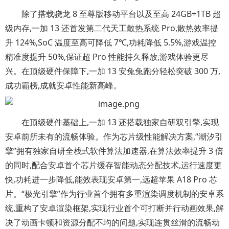
除了搭载骁龙 8 至尊版移动平台以及至高 24GB+1TB 超
级内存,一加 13 还首发第二代天工散热系统 Pro,散热效率提
升 124%,SoC 温度至高可降低 7℃,功耗降低 5.5%,游戏温控
精准度提升 50%,保证超 Pro 性能持久释放,游戏体验更尽
兴。在顶级硬件保障下,一加 13 安兔兔跑分轻松突破 300 万,
成功霸榜,成就安卓性能新高峰。
在顶级硬件基础上,一加 13 还搭载独家自研双引擎,实现
安卓前所未有的流畅体验。作为芯片级性能解决方案,“潮汐引
擎”拥有独家自研全栈式软件算法加速器,在算法效率提升 3 倍
的同时,配合安卓首个芯片缓存智能动态分配技术,运行速度更
快,功耗进一步降低,能效表现安卓第一,远超苹果 A18 Pro 芯
片。“极光引擎”作为行业首个拥有多重渲染调度机制的安卓系
统,重构了安卓渲染框架,实现行业首个可打断并行动画效果,解
决了动画卡顿和资源分配不均的问题,实现连贯丝滑的流畅动