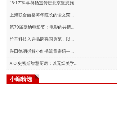
"5·17”科学补硒宣传进北京暨恩施硒产业推介活
上海联合丽格蒋华院长的论文荣登学术期刊，获得
第79届戛纳电影节：电影的共情力量
竹芒科技入选品牌强国典范，以创新实力引领充电
兴田德润拆解小红书流量密码——爆款笔记
A.O.史密斯智慧厨房：以无烟美学守护女性力量，
小编精选