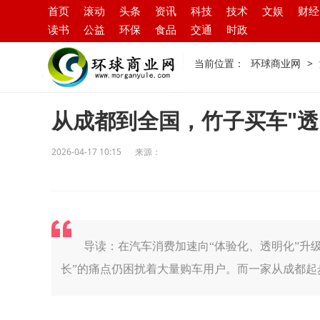
首页
滚动
头条
资讯
科技
技术
文娱
财经
读书
公益
环保
食品
交通
时政
当前位置：
环球商业网
>
从成都到全国，竹子买车"透
2026-04-17 10:15
来源：
导读：在汽车消费加速向“体验化、透明化”升
长”的痛点仍困扰着大量购车用户。而一家从成都起