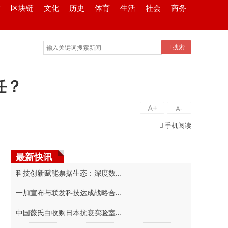
游
区块链
文化
历史
体育
生活
社会
商务
搜索
任？
A+
A-
手机阅读
最新快讯
科技创新赋能票据生态：深度数科助力中小微，推
一加宣布与联发科技达成战略合作，首次将「风驰
中国薇氏白收购日本抗衰实验室品牌VSH，推动品牌