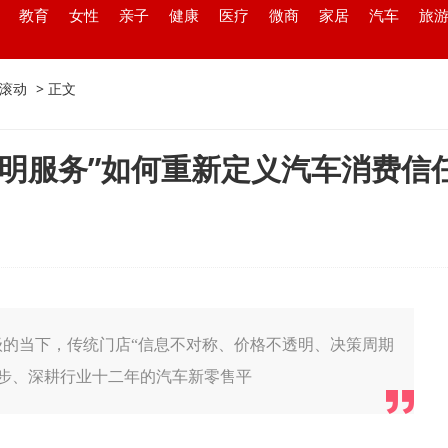
教育
女性
亲子
健康
医疗
微商
家居
汽车
旅
滚动
> 正文
明服务”如何重新定义汽车消费信
级的当下，传统门店“信息不对称、价格不透明、决策周期
步、深耕行业十二年的汽车新零售平