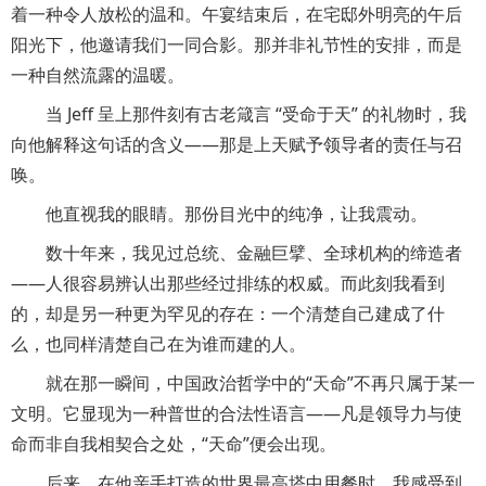
着一种令人放松的温和。午宴结束后，在宅邸外明亮的午后
阳光下，他邀请我们一同合影。那并非礼节性的安排，而是
一种自然流露的温暖。
当 Jeff 呈上那件刻有古老箴言 “受命于天” 的礼物时，我
向他解释这句话的含义——那是上天赋予领导者的责任与召
唤。
他直视我的眼睛。那份目光中的纯净，让我震动。
数十年来，我见过总统、金融巨擘、全球机构的缔造者
——人很容易辨认出那些经过排练的权威。而此刻我看到
的，却是另一种更为罕见的存在：一个清楚自己建成了什
么，也同样清楚自己在为谁而建的人。
就在那一瞬间，中国政治哲学中的“天命”不再只属于某一
文明。它显现为一种普世的合法性语言——凡是领导力与使
命而非自我相契合之处，“天命”便会出现。
后来，在他亲手打造的世界最高塔中用餐时，我感受到