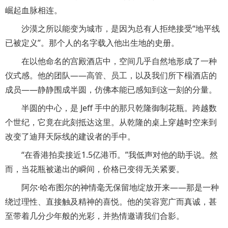
崛起血脉相连。
沙漠之所以能变为城市，是因为总有人拒绝接受“地平线
已被定义”。那个人的名字载入他出生地的史册。
在以他命名的宫殿酒店中，空间几乎自然地形成了一种
仪式感。他的团队——高管、员工，以及我们所下榻酒店的
成员——静静围成半圆，仿佛本能已感知到这一刻的分量。
半圆的中心，是 Jeff 手中的那只乾隆御制花瓶。跨越数
个世纪，它竟在此刻抵达这里。从乾隆的桌上穿越时空来到
改变了迪拜天际线的建设者的手中。
“在香港拍卖接近1.5亿港币。”我低声对他的助手说。然
而，当花瓶被递出的瞬间，价格已变得无关紧要。
阿尔·哈布图尔的神情毫无保留地绽放开来——那是一种
绕过理性、直接触及精神的喜悦。他的笑容宽广而真诚，甚
至带着几分少年般的光彩，并热情邀请我们合影。