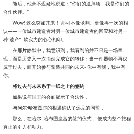
随后，他毫不迟疑地说道：“你们的迪拜项，我是你们的
合作伙伴。”
Wow! 这么突如其来！ 那可不像谈判。更像再一次的相
认——一位城市建造者对另一位城市建造者的回应和对另一
种“遗产”- 软实力的心心相印。
在那片静默中，我意识到，我看到的并不只是一场呈
现，而是历史又一次悄然完成它的转移：当一件器物不再仅
属于过去，而开始参与塑造共同的未来- 你中有我，我中有
你。
将过去与未来系于一纸之上的签约
如果说与国王的会面揭示了合法性，
与阿尔·哈布图尔的相遇确认了远见的同盟，
那么，在哈尔. 哈布图皇宫的签约仪式， 便成为整个旅程
真正的引力和动力。