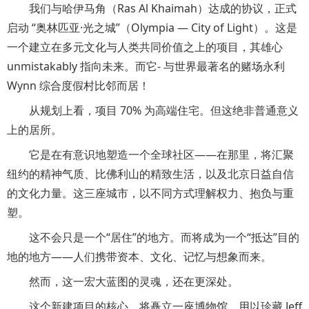
我们与哈伊马角（Ras Al Khaimah）达成的协议，正式
启动 “奥林匹亚·光之城”（Olympia — City of Light）。这是
一个建立在多元文化与人类共同价值之上的项目，其雄心
unmistakably 指向未来。而它- 与世界最著名的赌场永利
Wynn 综合度假村比邻而居！
从规划上看，项目 70% 为高端住宅。但这绝非普通意义
上的居所。
它是在有意识地塑造一个全球社区——在那里，将汇聚
纽约的精神气质、比佛利山的精致生活，以及北京日益自信
的文化力量。这三座城市，以不同方式理解权力、抱负与重
塑。
这不会只是一个“居住”的地方。而将成为一个“抵达”目的
地的地方——人们携带资本、文化、记忆与想象而来。
然而，这一宏大蓝图的灵魂，还在更深处。
这个新建项目的核心，将矗立一座博物馆，用以珍藏 Jeff